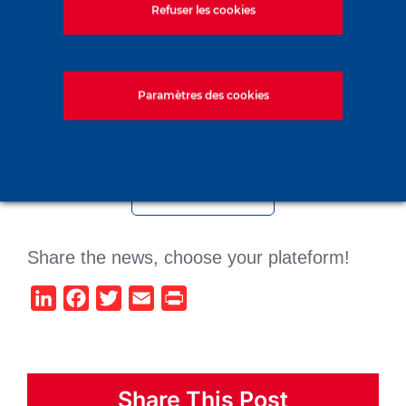
Refuser les cookies
Jacques Faure nous a
quittés
Paramètres des cookies
14 juillet 2026
All the news
Share the news, choose your plateform!
LinkedIn
Facebook
Twitter
Email
Print
Share This Post