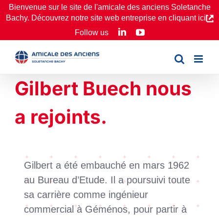
Passer
Bienvenue sur le site de l'amicale des anciens Soletanche
Bachy. Découvrez notre site web entreprise en cliquant ici
au
LinkedIn
YouTube
Follow us
contenu
Gilbert Buech nous
a rejoints.
Gilbert a été embauché en mars 1962
au Bureau d’Etude. Il a poursuivi toute
sa carrière comme ingénieur
commercial à Géménos, pour partir à