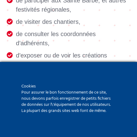
de participer aux Sainte Barbe, et autres
festivités régionales,
de visiter des chantiers,
de consulter les coordonnées
d’adhérents,
d’exposer ou de voir les créations
artistiques de nos collègues,
de vous distraire avec des histoires drôles
et anecdotes de chantiers
Cookies
Pour assurer le bon fonctionnement de ce site,
de consulter tous les magazines internes
nous devons parfois enregistrer de petits fichiers
de données sur l\'équipement de nos utilisateurs.
depuis les années 70 !
La plupart des grands sites web font de même.
Vous pouvez nous contacter via le
formulaire en ligne pour vous inscrire