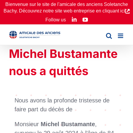
Passer
Bienvenue sur le site de l'amicale des anciens Soletanche
Bachy. Découvrez notre site web entreprise en cliquant ici
au
LinkedIn
YouTube
Follow us
contenu
Michel Bustamante
nous a quittés
Nous avons la profonde tristesse de
faire part du décès de
Monsieur
Michel Bustamante
,
survenu le 29 août 2024 à l’âge de 84