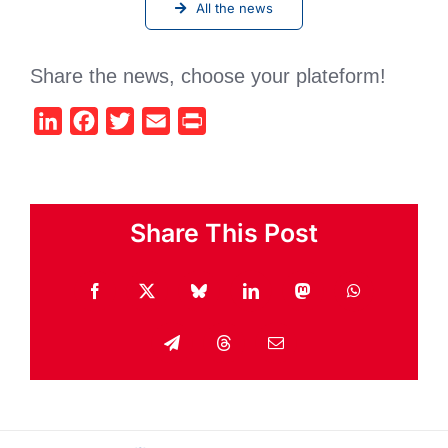
All the news
Share the news, choose your plateform!
LinkedIn
Facebook
Twitter
Email
Print
Share This Post
Facebook
X
Bluesky
LinkedIn
Mastodon
WhatsApp
Telegram
Threads
Email