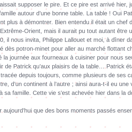
aissait supposer le pire. Et ce pire est arrivé hier
amille autour d’une bonne table. La table ! Oui Patr
aient plus à démontrer. Bien entendu il était un che
xtrême-Orient, mais il aurait pu tout autant être un
, il nous invita, Philippe Lallouet et moi, à dîne
vé dès potron-minet pour aller au marché flottant ch
é la journée aux fourneaux à cuisiner pour nous se
r de Patrick qu’aux plaisirs de la table… Patrick éta
t tracée depuis toujours, comme plusieurs de ses 
re, d’un continent à l’autre ; ainsi aura-t-il eu un
à sa famille. Cette vie s’est achevée hier dans la 
r aujourd’hui que des bons moments passés ensemb