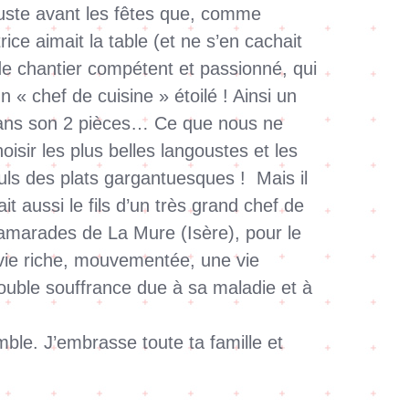
, juste avant les fêtes que, comme
ice aimait la table (et ne s’en cachait
f de chantier compétent et passionné, qui
 « chef de cuisine » étoilé ! Ainsi un
r dans son 2 pièces… Ce que nous ne
oisir les plus belles langoustes et les
uls des plats gargantuesques ! Mais il
it aussi le fils d’un très grand chef de
camarades de La Mure (Isère), pour le
e vie riche, mouvementée, une vie
double souffrance due à sa maladie et à
le. J’embrasse toute ta famille et