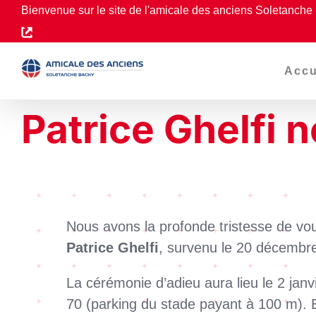
Passer
Bienvenue sur le site de l'amicale des anciens Soletanche 
au
contenu
Accu
Patrice Ghelfi 
Nous avons la profonde tristesse de vo
Patrice Ghelfi
, survenu le 20 décembre
La cérémonie d’adieu aura lieu le 2 jan
70 (parking du stade payant à 100 m). E