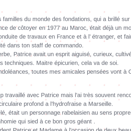
amilles du monde des fondations, qui a brillé sur 
nce de côtoyer en 1977 au Maroc, était déjà un mon
onduite de travaux en France et à l’ étranger, et f
rité dans ton staff de commando.
be, Patrice avait un esprit aiguisé, curieux, culti
 techniques. Maitre épicurien, cela va de soi.
ndoléances, toutes mes amicales pensées vont à C
travaillé avec Patrice mais l’ai très souvent renco
circulaire profond a l’hydrofraise a Marseille.
elé, était un personnage rabelaisien au sens propr
onhomie qui sied à ce bon gros géant .
évident Patrice et Madame à l’occasion de deux beau