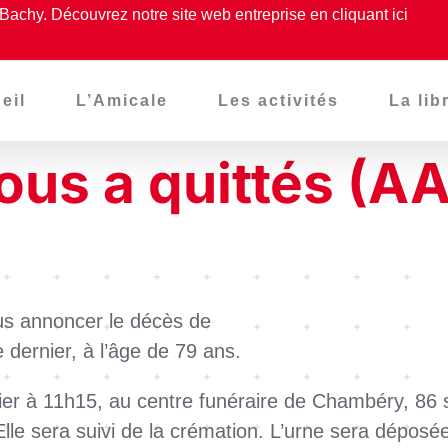
Bachy. Découvrez notre site web entreprise en cliquant ici
eil
L’Amicale
Les activités
La lib
nous a quittés (A
us annoncer le décès de
 dernier, à l’âge de 79 ans.
vier à 11h15, au centre funéraire de Chambéry, 86 
lle sera suivi de la crémation. L’urne sera dépos