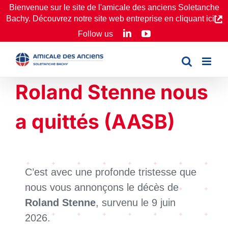
Passer
Bienvenue sur le site de l'amicale des anciens Soletanche
Bachy. Découvrez notre site web entreprise en cliquant ici
au
LinkedIn
YouTube
Follow us
contenu
Roland Stenne nous
a quittés (AASB)
C’est avec une profonde tristesse que
nous vous annonçons le décès de
Roland Stenne
, survenu le 9 juin
2026.