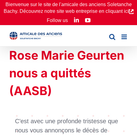
Passer
Bienvenue sur le site de l'amicale des anciens Soletanche
Bachy. Découvrez notre site web entreprise en cliquant ici
au
LinkedIn
YouTube
Follow us
contenu
Rose Marie Geurten
nous a quittés
(AASB)
C’est avec une profonde tristesse que
nous vous annonçons le décès de