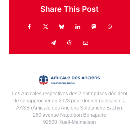
Share This Post
Facebook
X
Bluesky
LinkedIn
Mastodon
WhatsApp
Telegram
Threads
Email
Les Amicales respectives des 2 entreprises décident
de se rapprocher en 2023 pour donner naissance à
AASB (Amicale des Anciens Soletanche Bachy).
280 avenue Napoléon Bonaparte
92500 Rueil-Malmaison