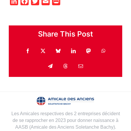
LinkedIn
Facebook
Twitter
Email
Print
Share This Post
Facebook
X
Bluesky
LinkedIn
Mastodon
WhatsApp
Telegram
Threads
Email
Les Amicales respectives des 2 entreprises décident
de se rapprocher en 2023 pour donner naissance à
AASB (Amicale des Anciens Soletanche Bachy).