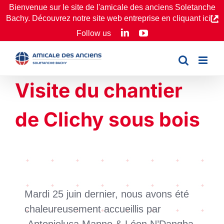
Passer
Bienvenue sur le site de l'amicale des anciens Soletanche
Bachy. Découvrez notre site web entreprise en cliquant ici
au
LinkedIn
YouTube
Follow us
contenu
Visite du chantier
de Clichy sous bois
Mardi 25 juin dernier, nous avons été
chaleureusement accueillis par
Antonioluca Manno & Léon N’Dangba,